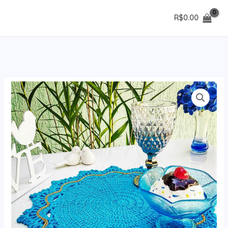
Ir
R$
0.00
para
o
conteúdo