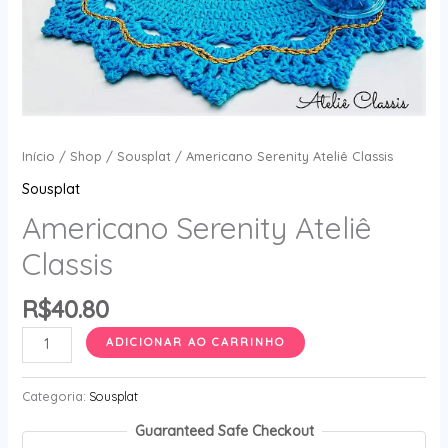
Início
/
Shop
/
Sousplat
/ Americano Serenity Ateliê Classis
Sousplat
Americano Serenity Ateliê
Classis
R$
40.80
Americano
ADICIONAR AO CARRINHO
Serenity
Ateliê
Categoria:
Sousplat
Classis
Guaranteed Safe Checkout
quantidade