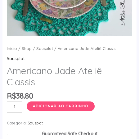
Início
/
Shop
/
Sousplat
/ Americano Jade Ateliê Classis
Sousplat
Americano Jade Ateliê
Classis
R$
38.80
Americano
ADICIONAR AO CARRINHO
Jade
Ateliê
Categoria:
Sousplat
Classis
Guaranteed Safe Checkout
quantidade