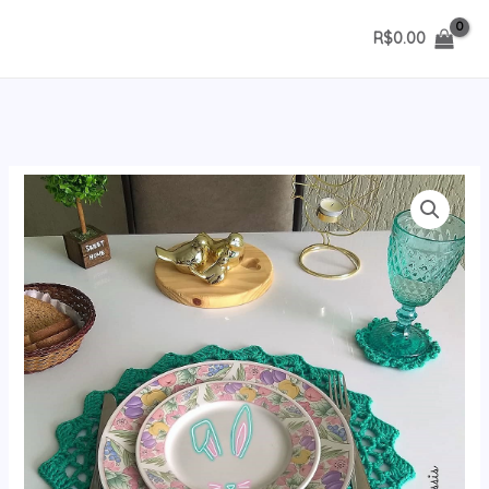
Ir
R$
0.00
para
o
conteúdo