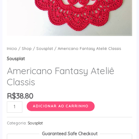
Início
/
Shop
/
Sousplat
/ Americano Fantasy Ateliê Classis
Sousplat
Americano Fantasy Ateliê
Classis
R$
38.80
Americano
ADICIONAR AO CARRINHO
Fantasy
Ateliê
Categoria:
Sousplat
Classis
Guaranteed Safe Checkout
quantidade