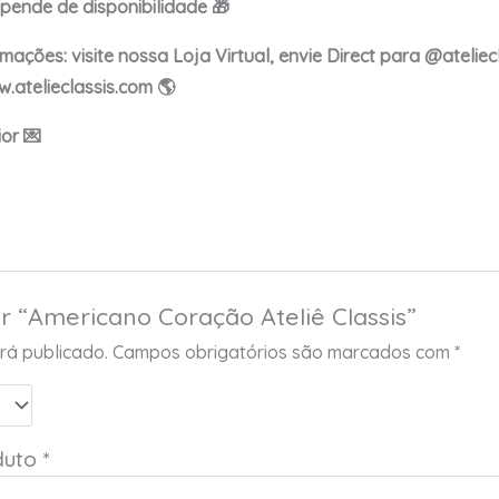
epende de disponibilidade 🎁
ções: visite nossa Loja Virtual, envie Direct para @ateliecl
.atelieclassis.com 🌎
or 💌
ar “Americano Coração Ateliê Classis”
rá publicado.
Campos obrigatórios são marcados com
*
duto
*