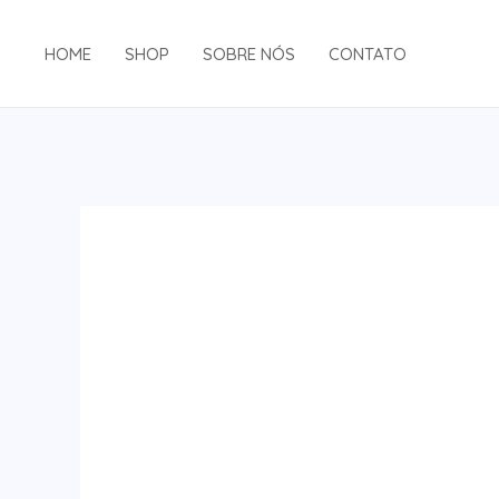
Ir
para
HOME
SHOP
SOBRE NÓS
CONTATO
o
conteúdo