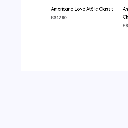
Americano Love Atêlie Classis
Am
Cl
R$
42.80
R