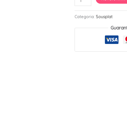
Coração
Ateliê
Categoria:
Sousplat
Classis
Guaran
quantidade