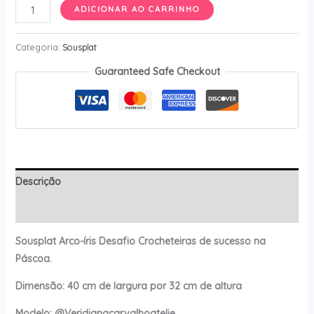
Americano
ADICIONAR AO CARRINHO
Arco-
Íris
Categoria:
Sousplat
Ateliê
Guaranteed Safe Checkout
Classis
quantidade
Descrição
Avaliações (0)
Sousplat Arco-íris Desafio Crocheteiras de sucesso na
Páscoa.
Dimensão: 40 cm de largura por 32 cm de altura
Modelo: @Veridianacarvalhoatelie