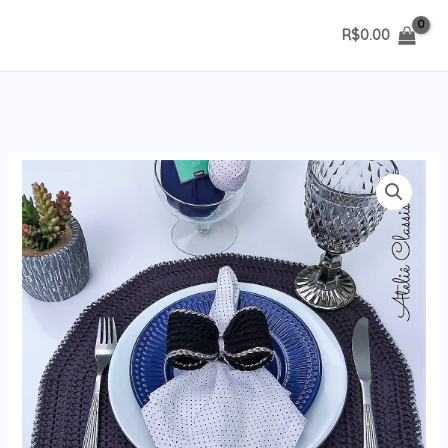
Ir
R$
0.00
para
o
conteúdo